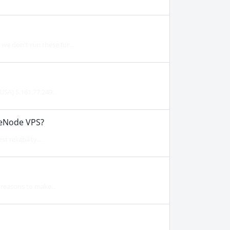
we don't run these for...
USA) 5.161.77.249...
deNode VPS?
 reliability,...
y reasons to make...