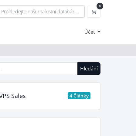
0
Nákupní Košík
Účet
Hledání
VPS Sales
4 Články