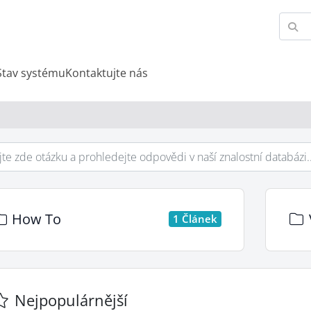
Stav systému
Kontaktujte nás
How To
1 Článek
Nejpopulárnější