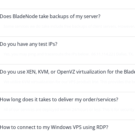
Does BladeNode take backups of my server?
Some services we do take include free backups of client servers. However, 
Do you have any test IPs?
Yes, you may ping and traceroute the IPs below. 66.11.114.22 ( Dallas, TX, 
Do you use XEN, KVM, or OpenVZ virtualization for the Bla
We utilize KVM virtualization for our VPS product line. This provides the best
How long does it takes to deliver my order/services?
All of our services are deployed within 24/hours or less. This is for securit
How to connect to my Windows VPS using RDP?